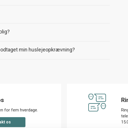
olig?
 modtaget min huslejeopkrævning?
os
Ri
den for fem hverdage.
Ring
tel
15.0
akt os