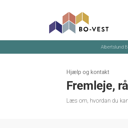
gå til indhold
Albertslund B
Hjælp og kontakt
Fremleje, r
Læs om, hvordan du kan f