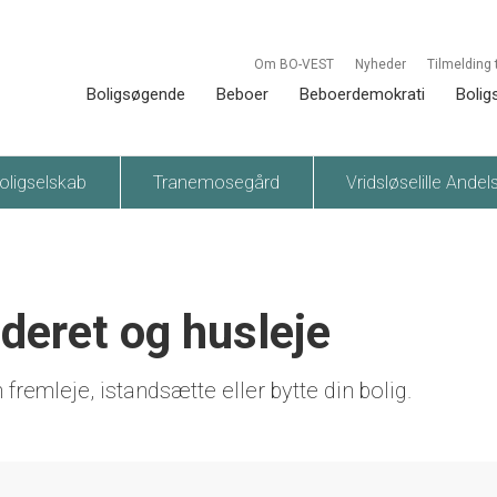
Om BO-VEST
Nyheder
Tilmelding 
Boligsøgende
Beboer
Beboerdemokrati
Bolig
oligselskab
Tranemosegård
Vridsløselille Andel
åderet og husleje
remleje, istandsætte eller bytte din bolig.