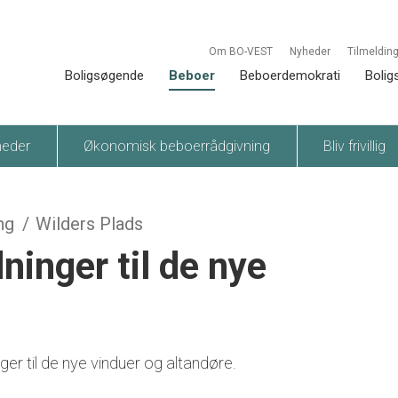
Om BO-VEST
Nyheder
Tilmelding
Boligsøgende
Beboer
Beboerdemokrati
Bolig
heder
Økonomisk beboerrådgivning
Bliv frivillig
ng
Wilders Plads
ninger til de nye
ger til de nye vinduer og altandøre.