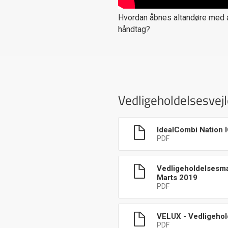
Hvordan åbnes altandøre med a
håndtag?
Vedligeholdelsesvej
IdealCombi Nation 
PDF
Vedligeholdelsesma
Marts 2019
PDF
VELUX - Vedligehol
PDF