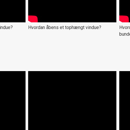
indue?
Hvordan åbens et tophængt vindue?
Hvord
bund