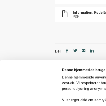
Information: Kodelå
PDF
Del
Denne hjemmeside bruger
Denne hjemmeside anvender
vest.dk. Vi respekterer br
personoplysning anonymise
Genveje
Vi spørger altid om samty
Hjælp og kontakt