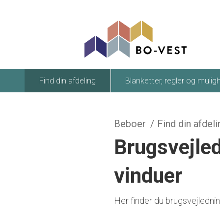
gå til indhold
Find din afdeling
Blanketter, regler og mulig
Beboer
Find din afdeli
Brugsvejled
vinduer
Her finder du brugsvejlednin