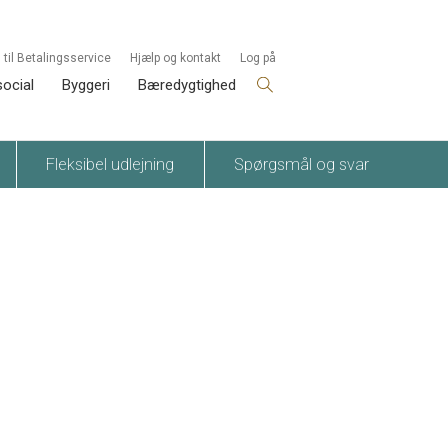
 til Betalingsservice
Hjælp og kontakt
Log på
social
Byggeri
Bæredygtighed
Fleksibel udlejning
Spørgsmål og svar