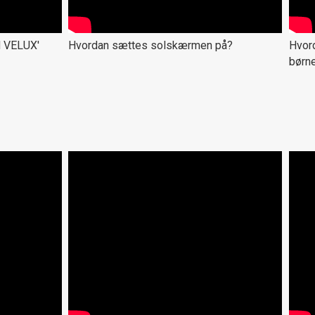
d VELUX'
Hvordan sættes solskærmen på?
Hvor
børne