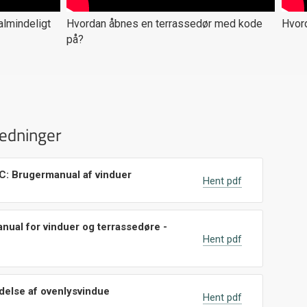
lmindeligt
Hvordan åbnes en terrassedør med kode
Hvord
på?
ledninger
IC: Brugermanual af vinduer
Hent pdf
nual for vinduer og terrassedøre -
Hent pdf
delse af ovenlysvindue
Hent pdf