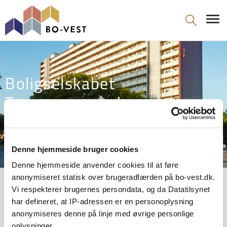
gå til indhold
Boligselskabet
Tranemosegård
Denne hjemmeside bruger cookies
Denne hjemmeside anvender cookies til at føre
anonymiseret statisk over brugeradfærden på bo-vest.dk.
Vi respekterer brugernes persondata, og da Datatilsynet
Tranemosegård er et alment boligselskab, oprettet i 1951, med
har defineret, at IP-adressen er en personoplysning
3.200 boliger fordelt på syv forskellige boligafdelinger i Brøndby
anonymiseres denne på linje med øvrige personlige
og Brøndby Strand.
oplysninger.