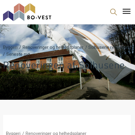
gå til indhold
Byggeri
Renoveringer og helhedsplaner
Solhusene renovering
Seneste nyt
Renoveringen af Solhusene
Byggeri
Renoveringer og helhedsplaner