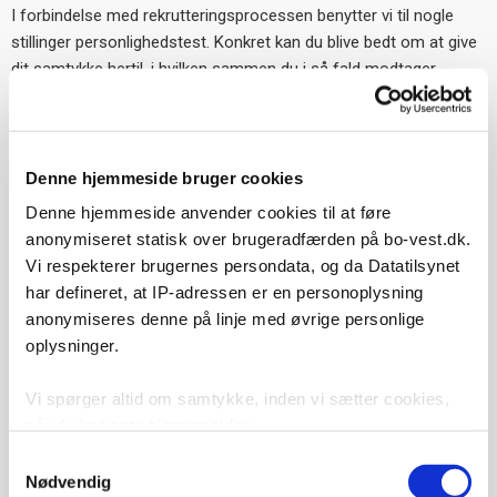
I forbindelse med rekrutteringsprocessen benytter vi til nogle
stillinger personlighedstest. Konkret kan du blive bedt om at give
dit samtykke hertil, i hvilken sammen du i så fald modtager
yderligere information om behandlingsgrundlag mv.
Testen gennemføres typisk efter vi har gennemført den første
samtale med dig. Formålet med testen er at belyse dine
Denne hjemmeside bruger cookies
personlige kompetencer, så vi har et udgangspunkt for en dialog
Denne hjemmeside anvender cookies til at føre
om dine personlige ressourcer, styrker og svagheder.
anonymiseret statisk over brugeradfærden på bo-vest.dk.
Testen leveres af en eksterne samarbejdspartnere, som
Vi respekterer brugernes persondata, og da Datatilsynet
behandler oplysninger om dig på vores vegne inde for rammerne
har defineret, at IP-adressen er en personoplysning
af den databehandleraftale, vi har indgået.
anonymiseres denne på linje med øvrige personlige
oplysninger.
Testen vil aldrig stå alene, men indgå i det samlede grundlag for
udvælgelsen af den rette kandidat til stillingen.
Vi spørger altid om samtykke, inden vi sætter cookies,
når du besøger hjemmesiden.
Samtykkevalg
Vi bruger cookies til at tilpasse vores indhold, til at vise
Nødvendig