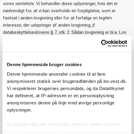
vores venteliste. Vi behandler disse oplysninger, hvis det er
nødvendigt for, at vi kan overholde en forpligtelse, som er
fastsat i anden lovgivning eller for at forfølge en legitim
interesse, der udspringer af anden lovgivning, jf.
databeskyttelseslovens § 7, stk. 2. Sådan lovgivning er bl.a. Lov
om Almene Boliger §60
BO-VEST beder også om samtykke til at behandle dit CPR-
nummer. Dette sker, da vi har behov for at kunne identificere dig,
Denne hjemmeside bruger cookies
dels grundet det løbende mellemværende mellem os, dels af
praktiske og administrative hensyn. Dit personnummer vil
Denne hjemmeside anvender cookies til at føre
ligeledes kunne blive brugt i forbindelse med overførsel via
anonymiseret statisk over brugeradfærden på bo-vest.dk.
NemKonto og til brug ved digital signatur for underskrift på en
Vi respekterer brugernes persondata, og da Datatilsynet
lejekontrakt. Retsgrundlaget er databeskyttelseslovens § 11, stk.
har defineret, at IP-adressen er en personoplysning
2, nr. 2.
anonymiseres denne på linje med øvrige personlige
oplysninger.
Kategorier af modtagere
Vi spørger altid om samtykke, inden vi sætter cookies,
De oplysninger vi behandler om dig, opbevares bl.a. af vores
når du besøger hjemmesiden.