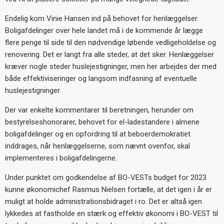
Endelig kom Vinie Hansen ind på behovet for henlæggelser.
Boligafdelinger over hele landet må i de kommende år lægge
flere penge til side til den nødvendige løbende vedligeholdelse og
renovering. Det er langt fra alle steder, at det sker. Henlæggelser
kræver nogle steder huslejestigninger, men her arbejdes der med
både effektiviseringer og langsom indfasning af eventuelle
huslejestigninger.
Der var enkelte kommentarer til beretningen, herunder om
bestyrelseshonorarer, behovet for el-ladestandere i almene
boligafdelinger og en opfordring til at beboerdemokratiet
inddrages, når henlæggelserne, som nævnt ovenfor, skal
implementeres i boligafdelingerne.
Under punktet om godkendelse af BO-VESTs budget for 2023
kunne økonomichef Rasmus Nielsen fortælle, at det igen i år er
muligt at holde administrationsbidraget i ro. Det er altså igen
lykkedes at fastholde en stærk og effektiv økonomi i BO-VEST til