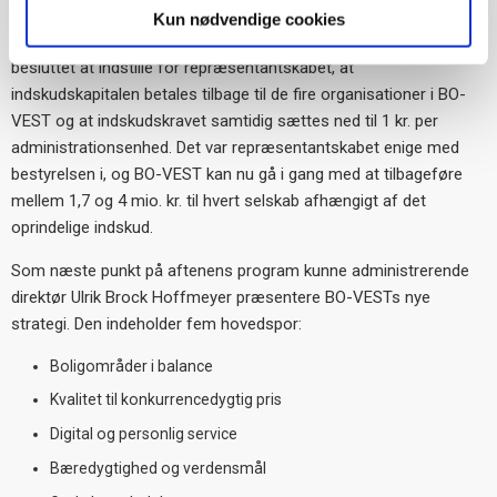
Kun nødvendige cookies
Men da økonomien i BO-VEST er meget stærk, har bestyrelsen
besluttet at indstille for repræsentantskabet, at
indskudskapitalen betales tilbage til de fire organisationer i BO-
VEST og at indskudskravet samtidig sættes ned til 1 kr. per
administrationsenhed. Det var repræsentantskabet enige med
bestyrelsen i, og BO-VEST kan nu gå i gang med at tilbageføre
mellem 1,7 og 4 mio. kr. til hvert selskab afhængigt af det
oprindelige indskud.
Som næste punkt på aftenens program kunne administrerende
direktør Ulrik Brock Hoffmeyer præsentere BO-VESTs nye
strategi. Den indeholder fem hovedspor:
Boligområder i balance
Kvalitet til konkurrencedygtig pris
Digital og personlig service
Bæredygtighed og verdensmål