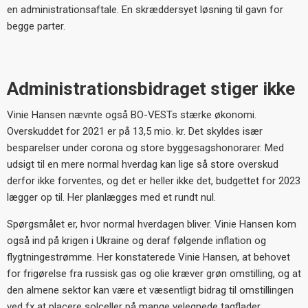
en administrationsaftale. En skræddersyet løsning til gavn for
begge parter.
Administrationsbidraget stiger ikke
Vinie Hansen nævnte også BO-VESTs stærke økonomi.
Overskuddet for 2021 er på 13,5 mio. kr. Det skyldes især
besparelser under corona og store byggesagshonorarer. Med
udsigt til en mere normal hverdag kan lige så store overskud
derfor ikke forventes, og det er heller ikke det, budgettet for 2023
lægger op til. Her planlægges med et rundt nul.
Spørgsmålet er, hvor normal hverdagen bliver. Vinie Hansen kom
også ind på krigen i Ukraine og deraf følgende inflation og
flygtningestrømme. Her konstaterede Vinie Hansen, at behovet
for frigørelse fra russisk gas og olie kræver grøn omstilling, og at
den almene sektor kan være et væsentligt bidrag til omstillingen
ved fx at placere solceller på mange velegnede tagflader.