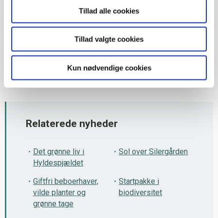
skal kontakte og hvad en startpakke i biodiversitet går ud på.
Tillad alle cookies
Afdelingerne skal ikke selv betal for startpakken, men hvis man
beslutter sig for at sætte de ting landskabsarkitekten foreslår i
Tillad valgte cookies
gang, skal man selv finansiere det.
Startpakken henvender sig i første omgang til boligafdelinger i
Kun nødvendige cookies
VA, AB og i Tranemosegård.
Relaterede nyheder
Det grønne liv i
Sol over Silergården
Hyldespjældet
Giftfri beboerhaver,
Startpakke i
vilde planter og
biodiversitet
grønne tage