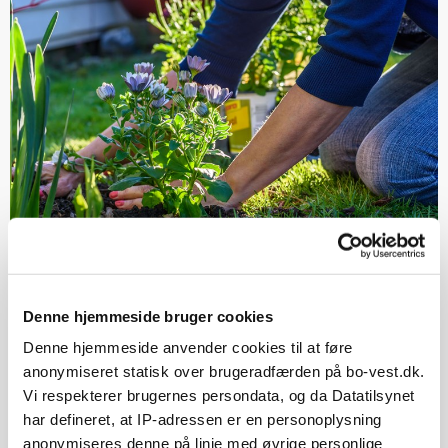
Nu kan boligafdelinger i VA, AB og Tranemosegård få gang i
Denne hjemmeside bruger cookies
biodiversiteten.
Denne hjemmeside anvender cookies til at føre
Inddrager beboerne
anonymiseret statisk over brugeradfærden på bo-vest.dk.
Vi respekterer brugernes persondata, og da Datatilsynet
Også i 4 Nord har de haft besøg af en landskabsarkitekt.
har defineret, at IP-adressen er en personoplysning
Afdelingen skal først have afsluttet den igangværende
anonymiseres denne på linje med øvrige personlige