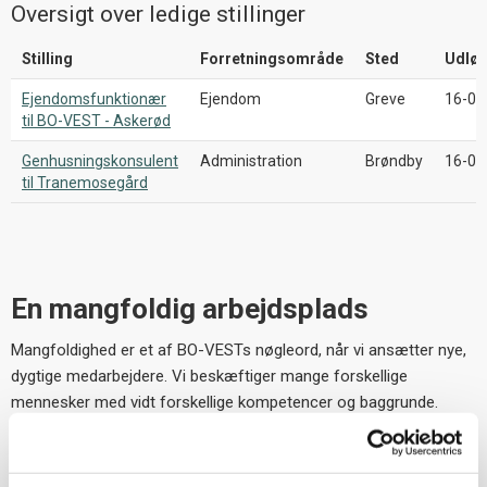
Oversigt over ledige stillinger
Stilling
Forretningsområde
Sted
Udlø
Ejendomsfunktionær
Ejendom
Greve
16-08
til BO-VEST - Askerød
Genhusningskonsulent
Administration
Brøndby
16-08
til Tranemosegård
En mangfoldig arbejdsplads
Mangfoldighed er et af BO-VESTs nøgleord, når vi ansætter nye,
dygtige medarbejdere. Vi beskæftiger mange forskellige
mennesker med vidt forskellige kompetencer og baggrunde.
Vi har jobfunktioner som for eksempel ejendomsfunktionær eller
ejendomsleder i vores boligafdelinger. Vi har sagsbehandlere,