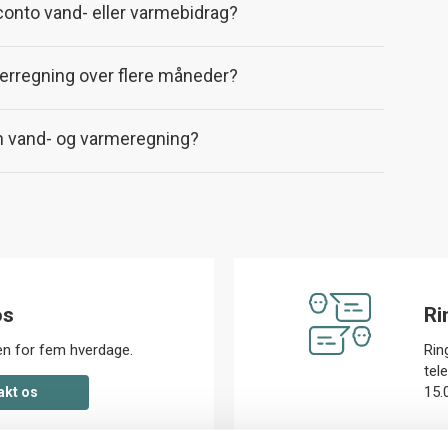
 conto vand- eller varmebidrag?
terregning over flere måneder?
in vand- og varmeregning?
os
Ri
den for fem hverdage.
Ring
tel
15.
akt os