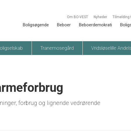
Om BO-VEST
Nyheder
Tilmelding 
Boligsøgende
Beboer
Beboerdemokrati
Bolig
oligselskab
Tranemosegård
Vridsløselille Andel
armeforbrug
ninger, forbrug og lignende vedrørende