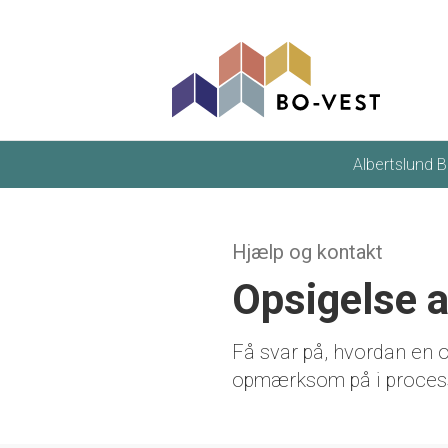
gå til indhold
Albertslund B
Hjælp og kontakt
Opsigelse a
Få svar på, hvordan en 
opmærksom på i proces