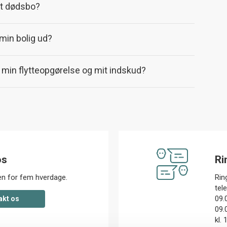
et dødsbo?
 min bolig ud?
min flytteopgørelse og mit indskud?
os
Ri
den for fem hverdage.
Ring
tel
09.
akt os
09.
kl. 