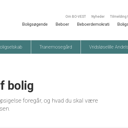
Om BO-VEST
Nyheder
Tilmelding 
Boligsøgende
Beboer
Beboerdemokrati
Bolig
oligselskab
Tranemosegård
Vridsløselille Andel
f bolig
opsigelse foregår, og hvad du skal være
sen.