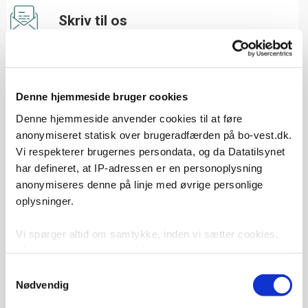
Skriv til os
Vi svarer inden for fem hverdage.
kontakt os
Denne hjemmeside bruger cookies
Denne hjemmeside anvender cookies til at føre
anonymiseret statisk over brugeradfærden på bo-vest.dk.
Besøg os
Vi respekterer brugernes persondata, og da Datatilsynet
har defineret, at IP-adressen er en personoplysning
Vi har åbent for personlig betjening: Mandag -
anonymiseres denne på linje med øvrige personlige
torsdag kl. 12.30 - 13.30 Fredag lukket
Adresse: Stationsparken 37, 2600 Glostrup
oplysninger.
Vi spørger altid om samtykke, inden vi sætter cookies,
når du besøger hjemmesiden.
Ring til os
Samtykkevalg
Vi bruger cookies til at tilpasse vores indhold, til at vise
Nødvendig
Ring til os på tlf. 88 18 08 80.
dig funktioner til sociale medier og til at analysere vores