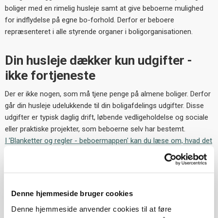
boliger med en rimelig husleje samt at give beboerne mulighed
for indflydelse på egne bo-forhold. Derfor er beboere
repræsenteret i alle styrende organer i boligorganisationen.
Din husleje dækker kun udgifter -
ikke fortjeneste
Der er ikke nogen, som må tjene penge på almene boliger. Derfor
går din husleje udelukkende til din boligafdelings udgifter. Disse
udgifter er typisk daglig drift, løbende vedligeholdelse og sociale
eller praktiske projekter, som beboerne selv har bestemt.
I 'Blanketter og regler - beboermappen' kan du læse om, hvad det
vil sige at bo alment
Find svar på spørgsmål i 'Hjælp og kontakt til boligsøgende
'
I BO-VEST findes der både familie-, ældre- og ungdomsboliger.
Denne hjemmeside bruger cookies
Du kan
søge bolig via boligbasen
Denne hjemmeside anvender cookies til at føre