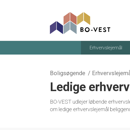
gå til indhold
Erhvervslejemål
Boligsøgende
Erhvervslejemå
Ledige erhverv
BO-VEST udlejer løbende erhvervsle
om ledige erhvervslejemål beliggend