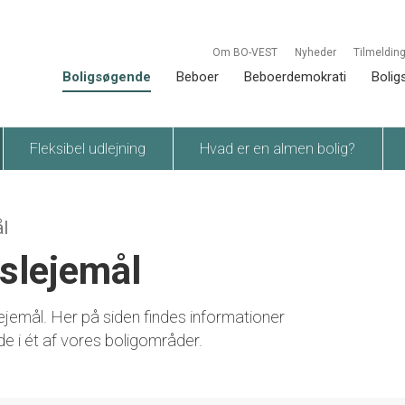
Om BO-VEST
Nyheder
Tilmelding
Boligsøgende
Beboer
Beboerdemokrati
Bolig
Fleksibel udlejning
Hvad er en almen bolig?
l
slejemål
jemål. Her på siden findes informationer
e i ét af vores boligområder.