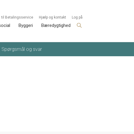
 til Betalingsservice
Hjælp og kontakt
Log på
social
Byggeri
Bæredygtighed
Spørgsmål og svar