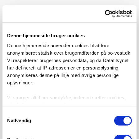
Hyldespjældet har haft stor succes med deres ”Grønne
Miljøudvalg” og genbrugsgård, og i 2014 etablerede også 4
Række genbrugsgård til stor glæde for både beboere og de
Denne hjemmeside bruger cookies
frivillige, der valgte at engagere sig i det daglige arbejde med
Denne hjemmeside anvender cookies til at føre
gården.
anonymiseret statisk over brugeradfærden på bo-vest.dk.
Vi respekterer brugernes persondata, og da Datatilsynet
har defineret, at IP-adressen er en personoplysning
anonymiseres denne på linje med øvrige personlige
oplysninger.
Vi spørger altid om samtykke, inden vi sætter cookies,
når du besøger hjemmesiden.
Samtykkevalg
Vi bruger cookies til at tilpasse vores indhold, til at vise
Nødvendig
dig funktioner til sociale medier og til at analysere vores
trafik. Vi deler også oplysninger om din brug af vores