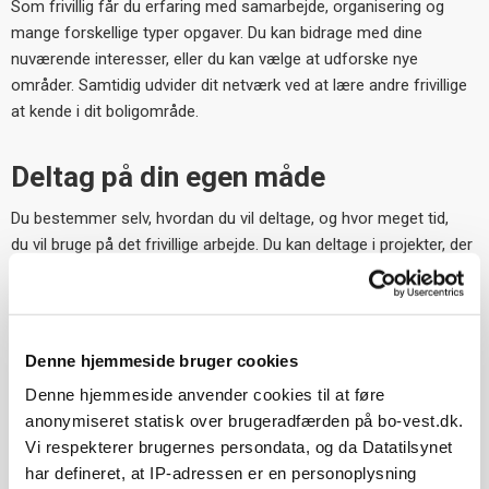
Som frivillig får du erfaring med samarbejde, organisering og
mange forskellige typer opgaver. Du kan bidrage med dine
nuværende interesser, eller du kan vælge at udforske nye
områder. Samtidig udvider dit netværk ved at lære andre frivillige
at kende i dit boligområde.
Deltag på din egen måde
Du bestemmer selv, hvordan du vil deltage, og hvor meget tid,
du vil bruge på det frivillige arbejde. Du kan deltage i projekter, der
løber over en afgrænset periode, som at planlægge en fælles
sommerfest, eller du kan hjælpe med det løbende
beboerdemokratiske
arbejde ved at blive en del af
afdelingsbestyrelsen.
Denne hjemmeside bruger cookies
Denne hjemmeside anvender cookies til at føre
Sjovt og med betydning for
anonymiseret statisk over brugeradfærden på bo-vest.dk.
afdelingen
Vi respekterer brugernes persondata, og da Datatilsynet
har defineret, at IP-adressen er en personoplysning