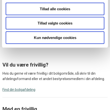
Der er nogle regler, du skal være opmærksom på, i forhold til,
Tillad alle cookies
hvilke typer arbejde du må udføre, og hvor mange timer du må
bruge. Hvis du er i tvivl, kan du altid spørge din a-kasse eller
kommune.
Tillad valgte cookies
Kun nødvendige cookies
Vil du være frivillig?
Hvis du gerne vil være frivillig i dit boligområde, så skriv til din
afdelingsformand eller et andet bestyrelsesmedlem i din afdeling.
Find din boligafdeling
Mød en frivillig