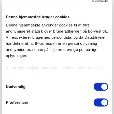
Denne hjemmeside bruger cookies
Denne hjemmeside anvender cookies til at føre
anonymiseret statisk over brugeradfærden på bo-vest.dk.
Vi respekterer brugernes persondata, og da Datatilsynet
har defineret, at IP-adressen er en personoplysning
anonymiseres denne på linje med øvrige personlige
oplysninger.
Vi spørger altid om samtykke, inden vi sætter cookies,
når du besøger hjemmesiden.
Samtykkevalg
Vi bruger cookies til at tilpasse vores indhold, til at vise
Nødvendig
dig funktioner til sociale medier og til at analysere vores
trafik. Vi deler også oplysninger om din brug af vores
Præferencer
hjemmeside med vores partnere inden for sociale medier
og analysepartnere. Nogle af disse partnere opbevarer