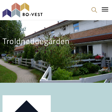
gå til indhold
Troldnøddegården