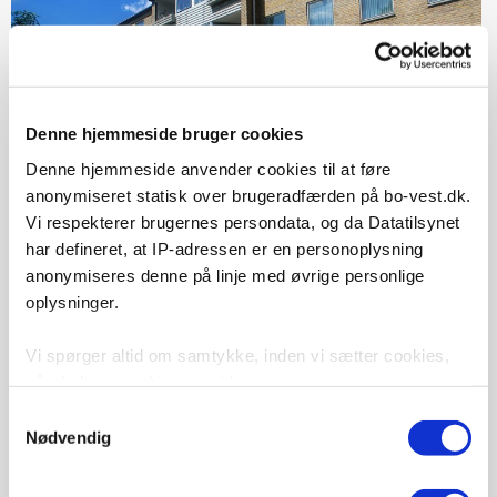
Denne hjemmeside bruger cookies
Denne hjemmeside anvender cookies til at føre
anonymiseret statisk over brugeradfærden på bo-vest.dk.
Vi respekterer brugernes persondata, og da Datatilsynet
har defineret, at IP-adressen er en personoplysning
anonymiseres denne på linje med øvrige personlige
oplysninger.
Vi spørger altid om samtykke, inden vi sætter cookies,
når du besøger hjemmesiden.
Samtykkevalg
Vi bruger cookies til at tilpasse vores indhold, til at vise
Nødvendig
dig funktioner til sociale medier og til at analysere vores
trafik. Vi deler også oplysninger om din brug af vores