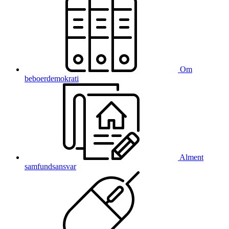
Om
beboerdemokrati
Alment
samfundsansvar