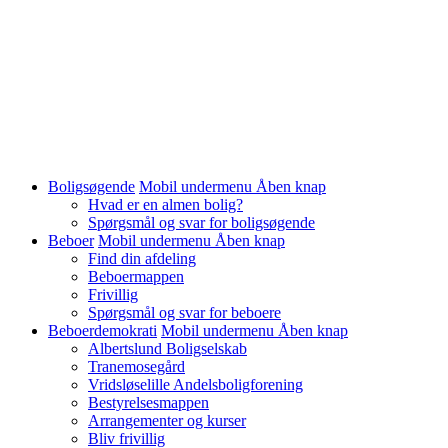
Boligsøgende
Mobil undermenu Åben knap
Hvad er en almen bolig?
Spørgsmål og svar for boligsøgende
Beboer
Mobil undermenu Åben knap
Find din afdeling
Beboermappen
Frivillig
Spørgsmål og svar for beboere
Beboerdemokrati
Mobil undermenu Åben knap
Albertslund Boligselskab
Tranemosegård
Vridsløselille Andelsboligforening
Bestyrelsesmappen
Arrangementer og kurser
Bliv frivillig