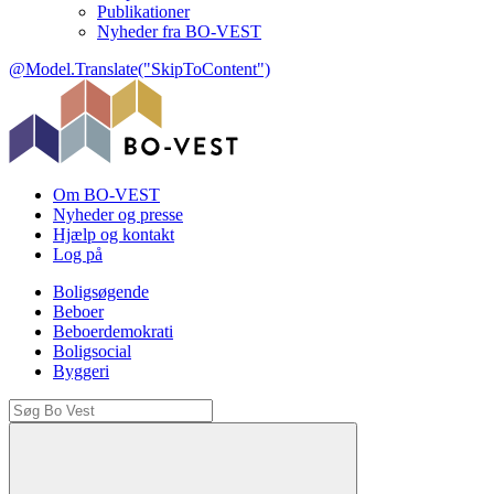
Publikationer
Nyheder fra BO-VEST
@Model.Translate("SkipToContent")
Om BO-VEST
Nyheder og presse
Hjælp og kontakt
Log på
Boligsøgende
Beboer
Beboerdemokrati
Boligsocial
Byggeri