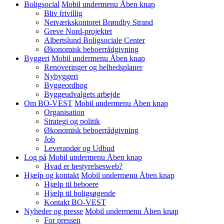
Boligsocial
Mobil undermenu Åben knap
Bliv frivillig
Netværkskontoret Brøndby Strand
Greve Nord-projektet
Albertslund Boligsociale Center
Økonomisk beboerrådgivning
Byggeri
Mobil undermenu Åben knap
Renoveringer og helhedsplaner
Nybyggeri
Byggeordbog
Byggeudvalgets arbejde
Om BO-VEST
Mobil undermenu Åben knap
Organisation
Strategi og politik
Økonomisk beboerrådgivning
Job
Leverandør og Udbud
Log på
Mobil undermenu Åben knap
Hvad er bestyrelsesweb?
Hjælp og kontakt
Mobil undermenu Åben knap
Hjælp til beboere
Hjælp til boligsøgende
Kontakt BO-VEST
Nyheder og presse
Mobil undermenu Åben knap
For pressen