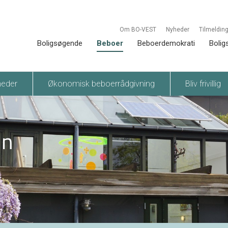
Om BO-VEST
Nyheder
Tilmelding
Boligsøgende
Beboer
Beboerdemokrati
Bolig
heder
Økonomisk beboerrådgivning
Bliv frivillig
en