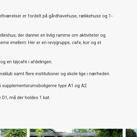
eltværelser er fordelt på gårdhavehuse, rækkehuse og 1-
lleshus, der danner en livlig ramme om aktiviteter og
erne imellem: Her er en revygruppe, cafe, kor og et
g en tøjcafé i afdelingen.
sklub samt flere institutioner og skole lige i nærheden.
dyr i supplementsrumsboligerne type A1 og A2.
 D1, må der holdes 1 kat.