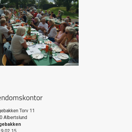
endomskontor
gebakken Torv 11
20
Albertslund
gebakken
19 02 15