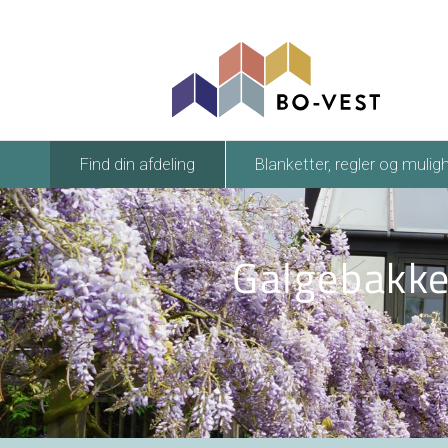
gå til indhold
Find din afdeling
Blanketter, regler og mulig
Galgebakk