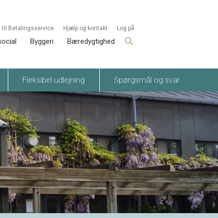
 til Betalingsservice
Hjælp og kontakt
Log på
social
Byggeri
Bæredygtighed
Fleksibel udlejning
Spørgsmål og svar