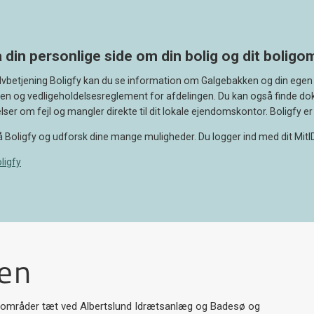
 din personlige side om din bolig og dit bolig
elvbetjening Boligfy kan du se information om Galgebakken og din egen 
en og vedligeholdelsesreglement for afdelingen. Du kan også finde d
ser om fejl og mangler direkte til dit lokale ejendomskontor. Boligfy er 
å Boligfy og udforsk dine mange muligheder. Du logger ind med dit MitID
ligfy
en
e områder tæt ved Albertslund Idrætsanlæg og Badesø og