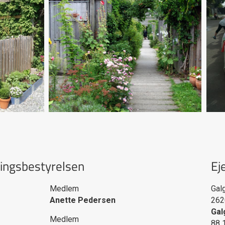
ingsbestyrelsen
Ej
Medlem
Gal
Anette Pedersen
26
Gal
Medlem
88 