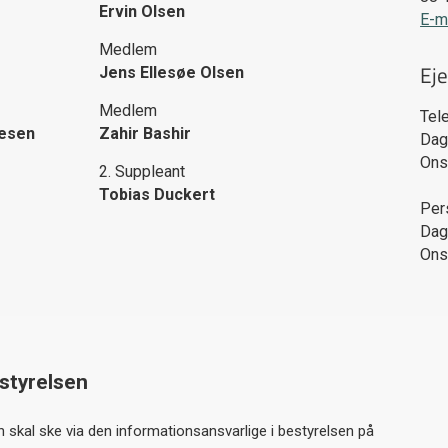
Ervin Olsen
E-m
Medlem
Ej
Jens Ellesøe Olsen
Medlem
Tel
lesen
Zahir Bashir
Dag
Onsd
2. Suppleant
Tobias Duckert
Per
Dag
Onsd
estyrelsen
en skal ske via den informationsansvarlige i bestyrelsen på