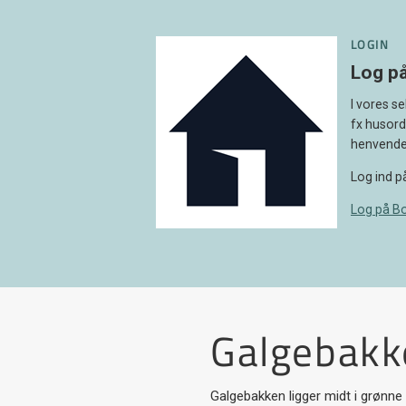
LOGIN
Log på
I vores s
fx husord
henvendel
Log ind p
Log på Bo
Galgebakk
Galgebakken ligger midt i grønn