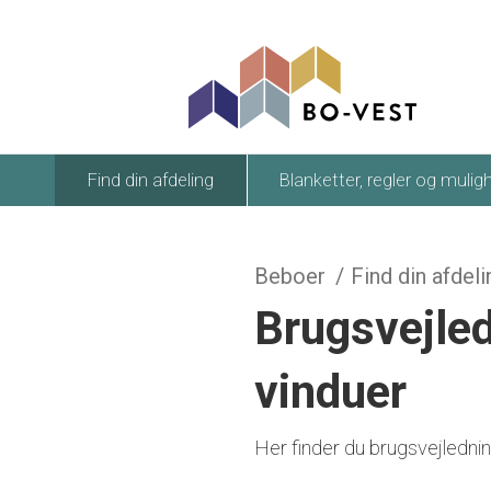
gå til indhold
Find din afdeling
Blanketter, regler og mulig
Beboer
Find din afdeli
Brugsvejled
vinduer
Her finder du brugsvejlednin