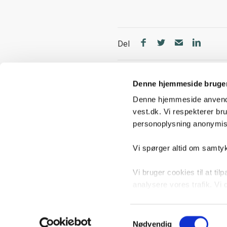
Del
Denne hjemmeside bruger
Denne hjemmeside anvender
vest.dk. Vi respekterer br
personoplysning anonymise
Genveje
Vi spørger altid om samty
Hjælp og kontakt
Vi bruger cookies til at tilp
Se ledige jobs
analysere vores trafik. V
inden for sociale medier o
henhold til GDPR betragte
Samtykkevalg
Nødvendig