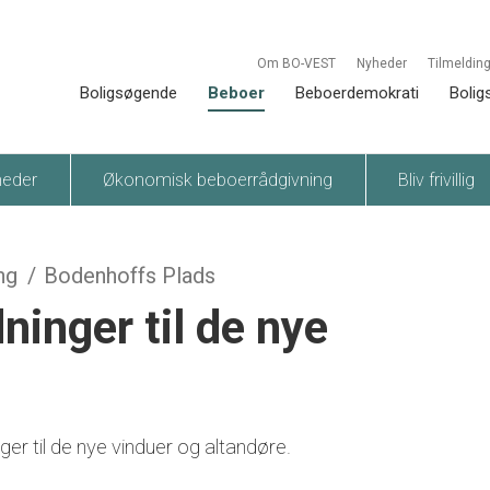
Om BO-VEST
Nyheder
Tilmelding
Boligsøgende
Beboer
Beboerdemokrati
Bolig
heder
Økonomisk beboerrådgivning
Bliv frivillig
ng
Bodenhoffs Plads
ninger til de nye
ger til de nye vinduer og altandøre.