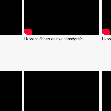
?
Hvordan åbnes de nye altandøre?
Hvor