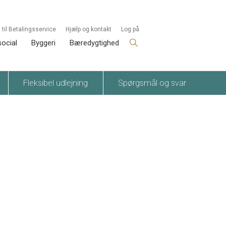
 til Betalingsservice
Hjælp og kontakt
Log på
social
Byggeri
Bæredygtighed
Fleksibel udlejning
Spørgsmål og svar