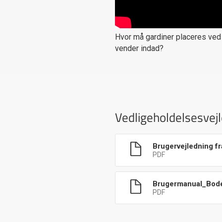
Hvor må gardiner placeres ved 
vender indad?
Vedligeholdelsesvej
Brugervejledning f
PDF
Brugermanual_Bode
PDF