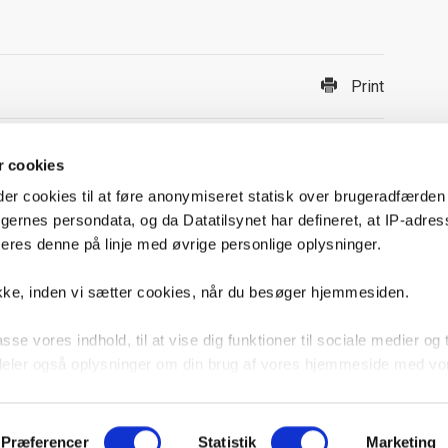
Print
 cookies
 cookies til at føre anonymiseret statisk over brugeradfærden
ugernes persondata, og da Datatilsynet har defineret, at IP-adres
res denne på linje med øvrige personlige oplysninger.
Følg 
kke, inden vi sætter cookies, når du besøger hjemmesiden.
F
Om beboerdemokrati
asse vores indhold, til at vise dig funktioner til sociale medier og t
F
Cookie- og Persondatapolitik
i deler også oplysninger om din brug af vores hjemmeside med vo
g analysepartnere. Nogle af disse partnere opbevarer data i USA
s som et sikkert opbevaringsland.
Præferencer
Statistik
Marketing
Stationsparken 37 - 2600 Glostrup - CVR: 29 96 63 89