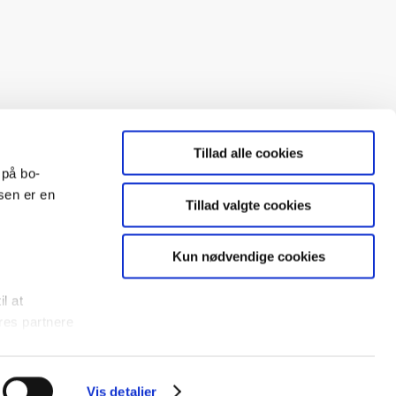
Tillad alle cookies
 på bo-
sen er en
Tillad valgte cookies
BO-VEST
Kun nødvendige cookies
ølg BO-VEST på LinkedIn
il at
ølg os på Facebook
res partnere
tilbage til toppen
, som i
Vis detaljer