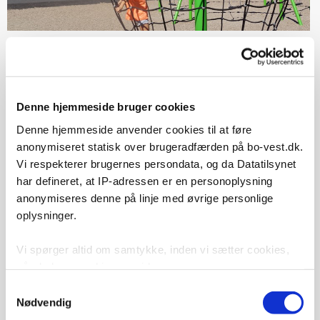
Denne hjemmeside bruger cookies
Denne hjemmeside anvender cookies til at føre
anonymiseret statisk over brugeradfærden på bo-vest.dk.
Vi respekterer brugernes persondata, og da Datatilsynet
har defineret, at IP-adressen er en personoplysning
anonymiseres denne på linje med øvrige personlige
oplysninger.
Vi spørger altid om samtykke, inden vi sætter cookies,
når du besøger hjemmesiden.
Samtykkevalg
Vi bruger cookies til at tilpasse vores indhold, til at vise
Nødvendig
dig funktioner til sociale medier og til at analysere vores