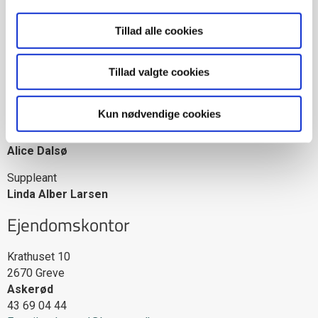
Medlem
Keki Patell
Tillad alle cookies
Medlem
Mia Hansen
Tillad valgte cookies
Medlem
Talli Rydal Menahem
Kun nødvendige cookies
Suppleant
Alice Dalsø
Suppleant
Linda Alber Larsen
Ejendomskontor
Krathuset 10
2670
Greve
Askerød
43 69 04 44