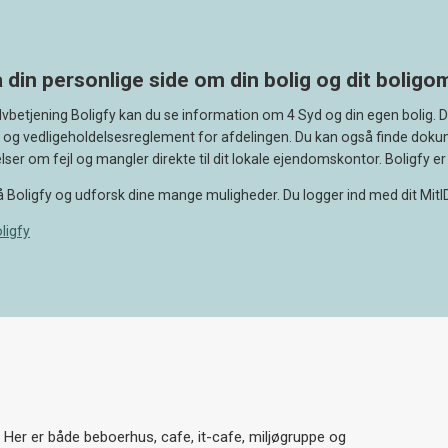
 din personlige side om din bolig og dit bolig
elvbetjening Boligfy kan du se information om 4 Syd og din egen bolig. 
og vedligeholdelsesreglement for afdelingen. Du kan også finde dok
ser om fejl og mangler direkte til dit lokale ejendomskontor. Boligfy er 
å Boligfy og udforsk dine mange muligheder. Du logger ind med dit MitID
ligfy
d. Her er både beboerhus, cafe, it-cafe, miljøgruppe og