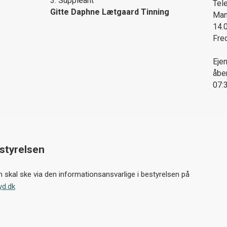
3. Suppleant
Tel
Gitte Daphne Lætgaard Tinning
Man
14.
Fre
Eje
åben
07:
estyrelsen
en skal ske via den informationsansvarlige i bestyrelsen på
yd.dk