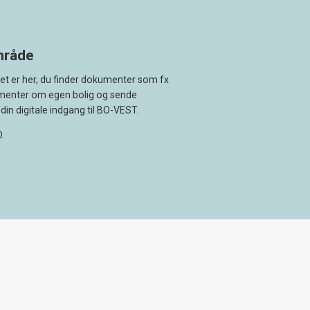
område
Det er her, du finder dokumenter som fx
umenter om egen bolig og sende
din digitale indgang til BO-VEST.
.