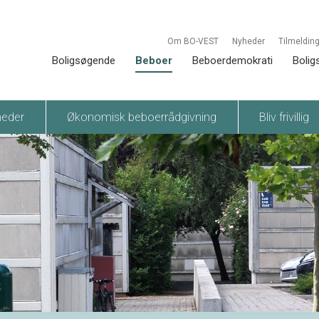
Om BO-VEST
Nyheder
Tilmelding
Boligsøgende
Beboer
Beboerdemokrati
Bolig
heder
Økonomisk beboerrådgivning
Bliv frivillig