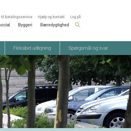
 til Betalingsservice
Hjælp og kontakt
Log på
social
Byggeri
Bæredygtighed
Fleksibel udlejning
Spørgsmål og svar