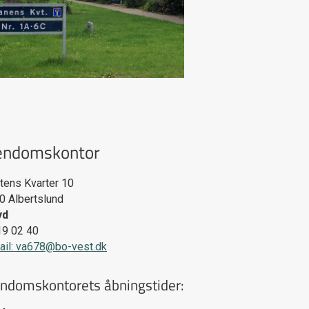
endomskontor
rtens Kvarter 10
20
Albertslund
yd
19 02 40
ail: va678@bo-vest.dk
endomskontorets åbningstider: