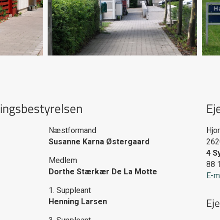
ingsbestyrelsen
Ej
Næstformand
Hjo
Susanne Karna Østergaard
26
4 S
Medlem
88 
Dorthe Stærkær De La Motte
E-m
1. Suppleant
Ej
Henning Larsen