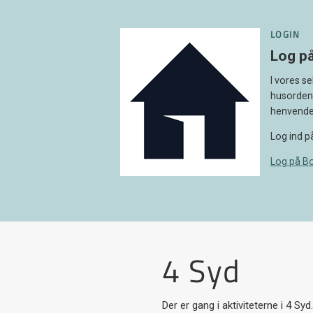
LOGIN
Log på
I vores s
husorden 
henvendel
Log ind p
Log på Bo
4 Syd
Der er gang i aktiviteterne i 4 Sy