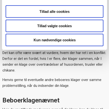
Behandling af din klage
Vi forsøger at holde sagsbehandlingstiden så kort som muligt,
Tillad alle cookies
men der er altid flere forhold, der skal undersøges. Skal sagen
også til eksterne parter, tager det længere tid.
Tillad valgte cookies
Ved husordensklager står
Kun nødvendige cookies
fællesklager stærkere
Det kan ofte være svært at vurdere, hvem der har ret i en konflikt.
Derfor er det en fordel, hvis I er flere, der klager sammen, når I
sender en klage over overtrædelser af husordenen, trusler eller
chikane.
Henvis gerne til eventuelle andre beboeres klager over samme
problemstilling, når du indsender din klage.
Beboerklagenævnet