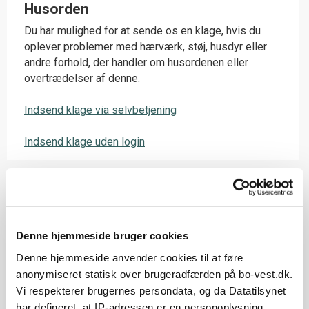
Husorden
Du har mulighed for at sende os en klage, hvis du
oplever problemer med hærværk, støj, husdyr eller
andre forhold, der handler om husordenen eller
overtrædelser af denne.
Indsend klage via selvbetjening
Indsend klage uden login
Flytteopgørelse
Du har mulighed for at sende os en klage, hvis du er
Denne hjemmeside bruger cookies
uenig i dit flytteregnskab/flytteopgørelse. Vi
anbefaler, at du venter med at klage, til du har
Denne hjemmeside anvender cookies til at føre
modtaget din endelige flytteopgørelse, selvom du
anonymiseret statisk over brugeradfærden på bo-vest.dk.
har fået foretaget flyttesyn.
Vi respekterer brugernes persondata, og da Datatilsynet
har defineret, at IP-adressen er en personoplysning