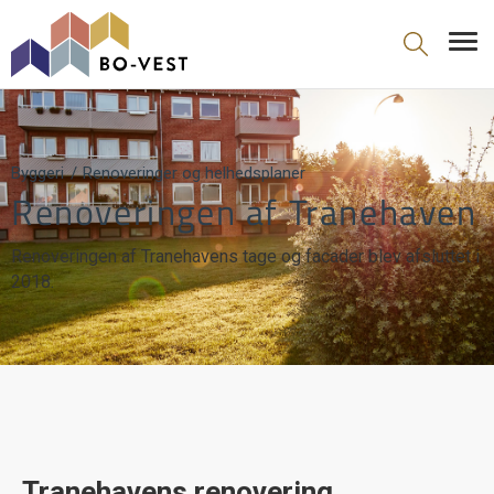
gå til indhold
Byggeri
Renoveringer og helhedsplaner
Renoveringen af Tranehaven
Renoveringen af Tranehavens tage og facader blev afsluttet i
2018.
Tranehavens renovering