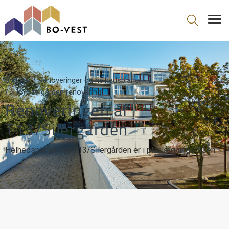
gå til indhold
Byggeri
Renoveringer og helhedsplaner
T13/Silergården renovering
Renoveringen af
T13/Silergården
Helhedsplanen for T13/Silergården er i planlægningsfasen.