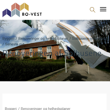
gå til indhold
Byggeri
Renoveringer og helhedsplaner
Solhusene renovering
Seneste nyt
Renoveringen af Solhusene
Byggeri
Renoveringer og helhedsplaner