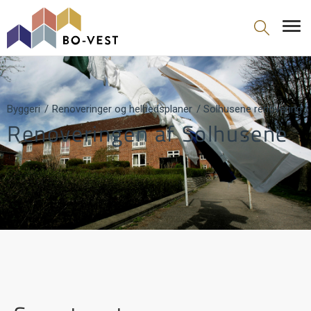
gå til indhold
Byggeri
Renoveringer og helhedsplaner
Solhusene renovering
Renoveringen af Solhusene