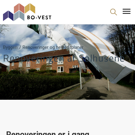
gå til indhold
Byggeri
Renoveringer og helhedsplaner
Renoveringen af Solhusene
Renoveringen er i gang