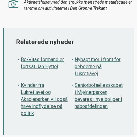
Aktivitetshuset med den smukke mønstrede metalfacade er
ramme om aktiviteterne i Den Grønne Trekant.
Relaterede nyheder
Bo-Vitas formand er
Nybagt mor i front for
fortsat Jan Hyttel
beboerne på
Lukretiavej
Kvinder fra
Seniorbofællesskabet
Lukretiavej og
i Mjølnerparken
Akacieparken vil også
bevares i nye boliger i
have indflydelse på
naboafdelingen
politik