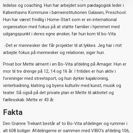
ledelse og coaching. Hun har arbejdet som pædagogisk leder i
Københavns Kommune i børneinstitutionen Galaxen, Preschool.
Hun har været frivillig i Home-Start som er en international
organisation med fokus på at støtte familier i hjemmet med
udgangspunkt i deres egne ønsker, før hun kom til bo-Vita
-Det er mennesker der får projekter til at lykkes. Jeg har i mit
arbejde fokus på mennesker og relationer, siger hun.
Privat bor Mette alment i en Bo-Vita afdeling på Amager. Hun er
mor til tre drenge på 12, 14 og 16 år. I fritiden er hun aktiv i
foreninger med streetsport, og hun dyrker kajakroning,
vinterbadning, klatring og byens kulturliv med kunst, musik og
teater. Så også på det private plan er Mette til aktivitet og
fællesskab. Mette er 43 år.
Fakta
Den Grønne Trekant består af to Bo-Vita afdelinger og rummer i
alt 608 boliger. Afdelingerne er sammen med VIBO’s afdeling 106,