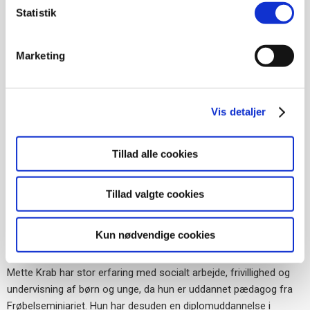
data i USA, som i henhold til GDPR betragtes som et
Statistik
sikkert opbevaringsland.
Marketing
Vores partnere kan kombinere disse data med andre
oplysninger, som du har givet dem, eller som de har
indsamlet fra din øvrige brug af deres tjenester.
Vis detaljer
Tillad alle cookies
Tillad valgte cookies
Mette er tovholder for aktiviteterne i Den Grønne Trekant.
Kun nødvendige cookies
Mennesker får projekter til at lykkes
Mette Krab har stor erfaring med socialt arbejde, frivillighed og
undervisning af børn og unge, da hun er uddannet pædagog fra
Frøbelseminiariet. Hun har desuden en diplomuddannelse i