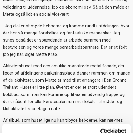
hører også, at hun hjælper beboerne, hvis de har brug for råd og
vejledning til uddannelse, job og økonomi osv. Så på den måde er
Mette også lidt en social vicevært.
-Jeg elsker at møde beboerne og komme rundt i afdelingen, hvor
der bor så mange forskellige og fantastiske mennesker. Jeg
synes også det er spændende at arbejde sammen med
bestyrelsen og vores mange samarbejdspartnere. Det er et fedt
job jeg har, siger Mette Krab.
Aktivitetshuset med den smukke mønstrede metal facade, der
ligger på afdelingens parkeringsplads, danner rammen om mange
af de aktiviteter, som Mette er med til at arrangere i Den Grønne
Trekant. Huset er i tre plan. Øverst er der et stort udendørs
boldbud, som man kan komme op til via en udvendig trappe og
der er åbent for alle. Førstesalen rummer lokaler til møde- og
klubaktivitet, stueetagen café.
Af tilbud, som huset lige nu kan tilbyde beboerne, kan nævnes
ugentlig lektiecafe, ugentlig børne- og ungetilbud, åben juridisk