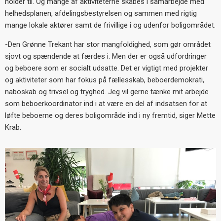
holder til. Og mange af aktiviteterne skabes i samarbejde med
helhedsplanen, afdelingsbestyrelsen og sammen med rigtig
mange lokale aktører samt de frivillige i og udenfor boligområdet.
-Den Grønne Trekant har stor mangfoldighed, som gør området
sjovt og spændende at færdes i. Men der er også udfordringer
og beboere som er socialt udsatte. Det er vigtigt med projekter
og aktiviteter som har fokus på fællesskab, beboerdemokrati,
naboskab og trivsel og tryghed. Jeg vil gerne tænke mit arbejde
som beboerkoordinator ind i at være en del af indsatsen for at
løfte beboerne og deres boligområde ind i ny fremtid, siger Mette
Krab.