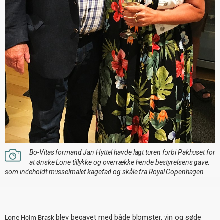
Bo-Vitas formand Jan Hyttel havde lagt turen forbi Pakhuset for
at ønske Lone tillykke og overrække hende bestyrelsens gave,
som indeholdt musselmalet kagefad og skåle fra Royal Copenhagen
blev begavet med både blomster, vin og søde
Lone Holm Brask