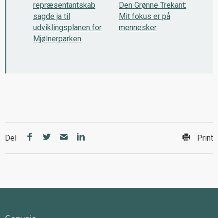
repræsentantskab
Den Grønne Trekant:
sagde ja til
Mit fokus er på
udviklingsplanen for
mennesker
Mjølnerparken
Del
Print