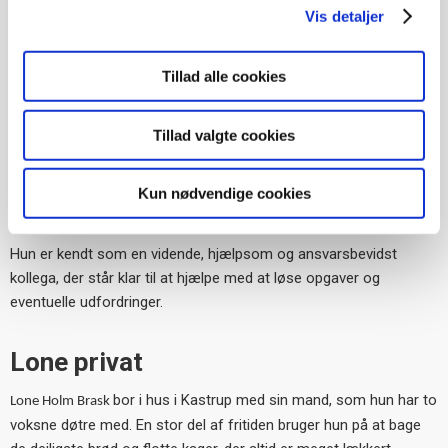
Stor viden og superbruger -
Vis detaljer
hjælsom og ansvarsbevidst
Lone har – til stor gavn for kollegerne - stor viden om ny
Tillad alle cookies
elektronisk teknik. Hun er superbruger i digitale løsninger og hun
underviser Bo-Vitas varmemestre, når der kommer nyt.
Tillad valgte cookies
Kollegerne får gerne en kvik bemærkning med på vejen, så de
nyder godt af Lones gode humør og ikke mindst af, at Lone altid
er den, der kommer med fantastiske lækre kager, når der er
Kun nødvendige cookies
grund til at hygge på kontoret.
Hun er kendt som en vidende, hjælpsom og ansvarsbevidst
kollega, der står klar til at hjælpe med at løse opgaver og
eventuelle udfordringer.
Lone privat
bor i hus i Kastrup med sin mand, som hun har to
Lone Holm Brask
voksne døtre med. En stor del af fritiden bruger hun på at bage