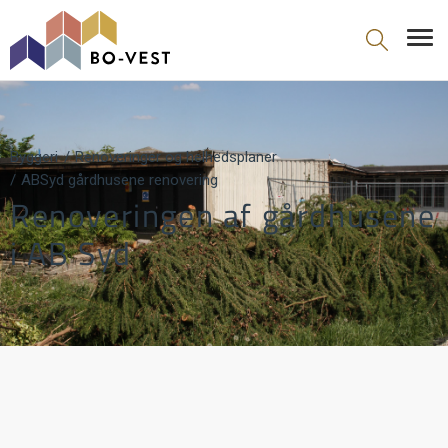
gå til indhold
Byggeri
Renoveringer og helhedsplaner
ABSyd gårdhusene renovering
Renoveringen af gårdhusene
i AB Syd