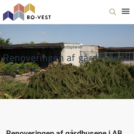
gå til indhold
Byggeri
Renoveringer og helhedsplaner
Renoveringen af gårdhusene
i AB Syd
Renoveringen af gårdhusene i AB