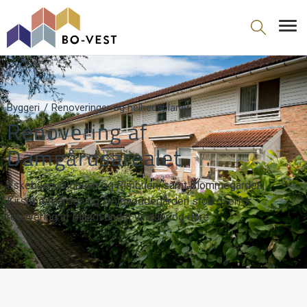
gå til indhold
Byggeri
Renoveringer og helhedsplaner
Renovering af
Damgårdsarealet
Eskebuen, Oldbuen og Rimbuen, samt Blommegården,
Kirsebærgården og Troldnøddegården stod overfor
renovering af blandt andet vinduer og døre