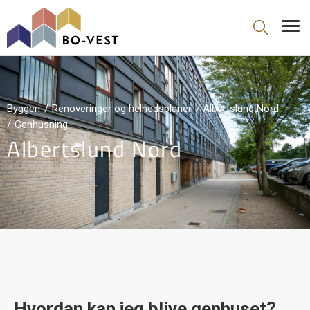
gå til indhold
Byggeri
Renoveringer og helhedsplaner
Albertslund Nord
Genhusning
Albertslund Nord
Hvordan kan jeg blive genhuset?