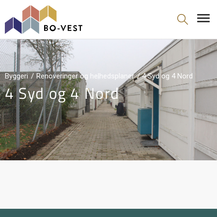
gå til indhold
Byggeri
Renoveringer og helhedsplaner
4 Syd og 4 Nord
4 Syd og 4 Nord