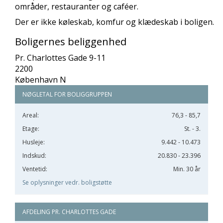
områder, restauranter og caféer.
Der er ikke køleskab, komfur og klædeskab i boligen.
Boligernes beliggenhed
Pr. Charlottes Gade 9-11
2200
København N
NØGLETAL FOR BOLIGGRUPPEN
Areal:
76,3 - 85,7
Etage:
St. - 3.
Husleje:
9.442 - 10.473
Indskud:
20.830 - 23.396
Ventetid:
Min. 30 år
Se oplysninger vedr. boligstøtte
AFDELING PR. CHARLOTTES GADE