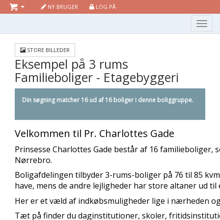
NY BRUGER
LOG PÅ
Toggl
naviga
STORE BILLEDER
Eksempel på 3 rums
Familieboliger - Etagebyggeri
Din søgning matcher
16
ud af
16
boliger i denne boliggruppe.
Velkommen til Pr. Charlottes Gade
Prinsesse Charlottes Gade består af 16 familieboliger, s
Nørrebro.
Boligafdelingen tilbyder 3-rums-boliger på 76 til 85 kvm
have, mens de andre lejligheder har store altaner ud til
Her er et væld af indkøbsmuligheder lige i nærheden o
Tæt på finder du daginstitutioner, skoler, fritidsinstitu