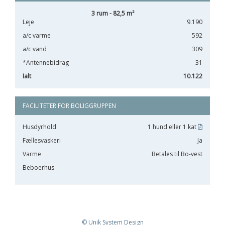
3 rum - 82,5 m²
Leje
9.190
a/c varme
592
a/c vand
309
*Antennebidrag
31
Ialt
10.122
FACILITETER FOR BOLIGGRUPPEN
Husdyrhold
1 hund eller 1 kat
Fællesvaskeri
Ja
Varme
Betales til Bo-vest
Beboerhus
© Unik System Design