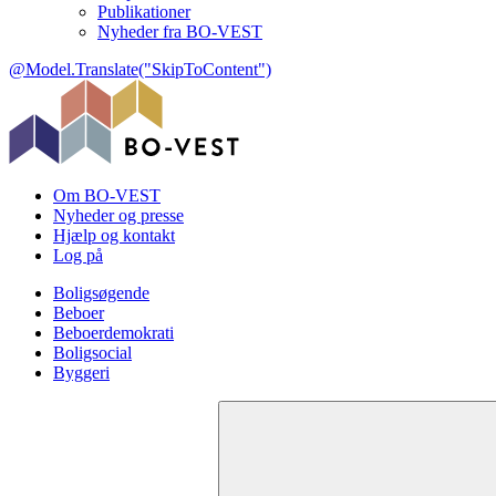
Publikationer
Nyheder fra BO-VEST
@Model.Translate("SkipToContent")
Om BO-VEST
Nyheder og presse
Hjælp og kontakt
Log på
Boligsøgende
Beboer
Beboerdemokrati
Boligsocial
Byggeri