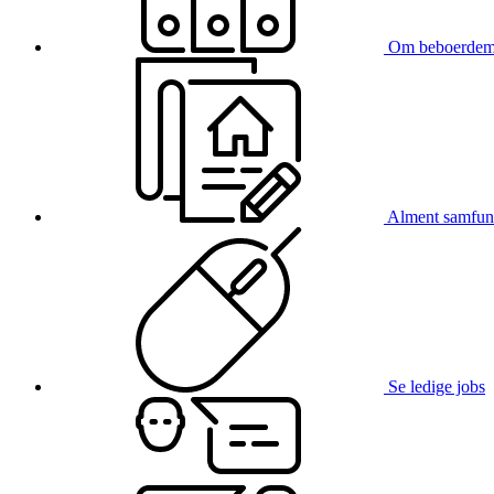
Om beboerdem
Alment samfun
Se ledige jobs