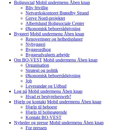
Boligsocial
Mobil undermenu Åben knap
Bliv frivillig
Netværkskontoret Brøndby Strand
Greve Nord-projektet
Albertslund Boligsociale Center
Økonomisk beboerrådgivning
Byggeri
Mobil undermenu Åben knap
Renoveringer og helhedsplaner
Nybyggeri
Byggeordbog
Byggeudvalgets arbejde
Om BO-VEST
Mobil undermenu Åben knap
Organisation
Strategi og politik
Økonomisk beboerrådgivning
Job
Leverandør og Udbud
Log på
Mobil undermenu Åben knap
Hvad er bestyrelsesweb?
Hjælp og kontakt
Mobil undermenu Åben knap
Hjælp til beboere
Hjælp til boligsøgende
Kontakt BO-VEST
Nyheder og presse
Mobil undermenu Åben knap
For pressen