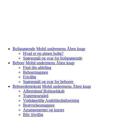
Boligsøgende
Mobil undermenu Åben knap
Hvad er en almen bolig?
Spørgsmål og svar for boligsøgende
Beboer
Mobil undermenu Åben knap
Find din afdeling
Beboermappen
Frivillig
Spørgsmål og svar for beboere
Beboerdemokrati
Mobil undermenu Åben knap
Albertslund Boligselskab
Tranemosegård
Vridsløselille Andelsboligforening
Bestyrelsesmappen
Arrangementer og kurser
Bliv frivillig